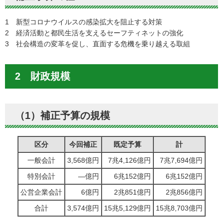
1 新型コロナウイルスの感染拡大を阻止する対策
2 経済活動と都民生活を支えるセーフティネットの強化
3 社会構造の変革を促し、直面する危機を乗り越える取組
2 財政規模
（1）補正予算の規模
区分
今回補正
既定予算
計
一般会計
3,568億円
7兆4,126億円
7兆7,694億円
特別会計
―億円
6兆152億円
6兆152億円
公営企業会計
6億円
2兆851億円
2兆856億円
合計
3,574億円
15兆5,129億円
15兆8,703億円