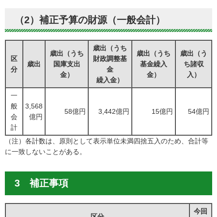
（2）補正予算の財源（一般会計）
歳出（うち
歳出（うち
歳出（うち
歳出（う
区
財政調整基
歳出
国庫支出
基金繰入
ち諸収
分
金
金）
金）
入）
繰入金）
一
般
3,568
58億円
3,442億円
15億円
54億円
会
億円
計
（注）各計数は、原則として表示単位未満四捨五入のため、合計等
に一致しないことがある。
3 補正事項
今回
区分