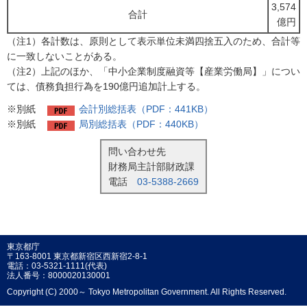
3,574
合計
億円
（注1）各計数は、原則として表示単位未満四捨五入のため、合計等
に一致しないことがある。
（注2）上記のほか、「中小企業制度融資等【産業労働局】」につい
ては、債務負担行為を190億円追加計上する。
※別紙
会計別総括表（PDF：441KB）
※別紙
局別総括表（PDF：440KB）
問い合わせ先
財務局主計部財政課
電話
03-5388-2669
東京都庁
〒163-8001 東京都新宿区西新宿2-8-1
電話：03-5321-1111(代表)
法人番号：8000020130001
Copyright (C) 2000～ Tokyo Metropolitan Government. All Rights Reserved.