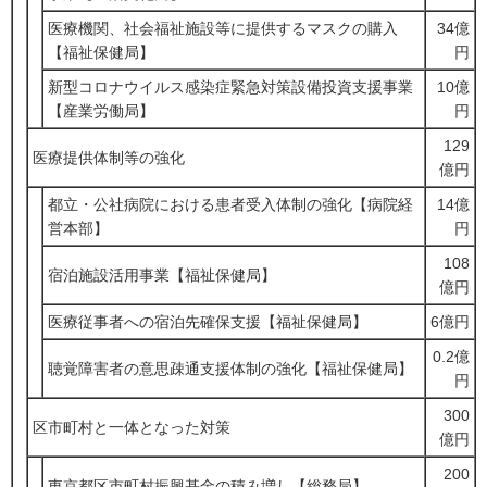
医療機関、社会福祉施設等に提供するマスクの購入
34億
【福祉保健局】
円
新型コロナウイルス感染症緊急対策設備投資支援事業
10億
【産業労働局】
円
129
医療提供体制等の強化
億円
都立・公社病院における患者受入体制の強化【病院経
14億
営本部】
円
108
宿泊施設活用事業【福祉保健局】
億円
医療従事者への宿泊先確保支援【福祉保健局】
6億円
0.2億
聴覚障害者の意思疎通支援体制の強化【福祉保健局】
円
300
区市町村と一体となった対策
億円
200
東京都区市町村振興基金の積み増し【総務局】