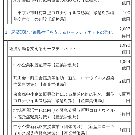
億円
「東京都市町村新型コロナウイルス感染症緊急対策特
100
別交付金」の創設【総務局】
億円
2,007
2 経済活動と都民生活を支えるセーフティネットの強化
億円
1,990
経済活動を支えるセーフティネット
億円
1,964
中小企業制度融資等【産業労働局】
億円
商工会・商工会議所等補助（新型コロナウイルス感染
2億円
症緊急対策）【産業労働局】
東京都中小企業振興公社による相談体制の強化（新型
6百万
コロナウイルス感染症緊急対策）【産業労働局】
円
地域産業活性化に向けた緊急支援（新型コロナウイル
2億円
ス感染症緊急対策）【産業労働局】
中小企業新戦略支援事業（団体向け）（新型コロナウ
1億円
イルス感染症緊急対策）【産業労働局】