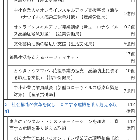
緊急対策）【産業労働局】
円
中小企業人材オンラインスキルアップ支援事業（新型
1億円
コロナウイルス感染症緊急対策）【産業労働局】
オンラインスキルアップ職業訓練（新型コロナウイル
0.2億
ス感染症緊急対策）【産業労働局】
円
文化芸術活動の幅広い支援【生活文化局】
5億円
17億
都民生活を支えるセーフティネット
円
とうきょうママパパ応援事業の拡充（感染防止に資す
10億
る取組を支援）【福祉保健局】
円
中小企業従業員融資（新型コロナウイルス感染症緊急
7億円
対策）【産業労働局】
3 社会構造の変革を促し、直面する危機を乗り越える取
112
組
億円
東京のデジタルトランスフォーメーションを加速し、直
112
面する危機を乗り越える取組
億円
都立大学等におけるオンライン授業等の環境整備【総