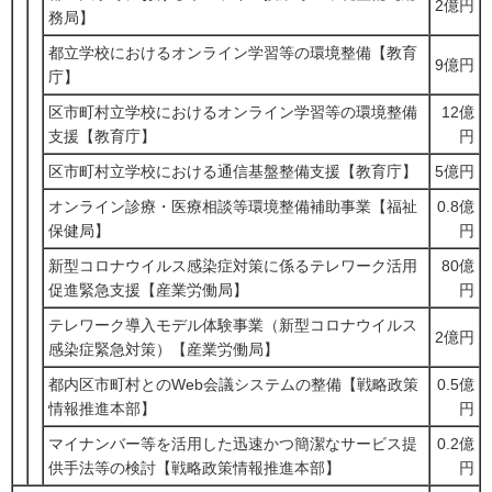
2億円
務局】
都立学校におけるオンライン学習等の環境整備【教育
9億円
庁】
区市町村立学校におけるオンライン学習等の環境整備
12億
支援【教育庁】
円
区市町村立学校における通信基盤整備支援【教育庁】
5億円
オンライン診療・医療相談等環境整備補助事業【福祉
0.8億
保健局】
円
新型コロナウイルス感染症対策に係るテレワーク活用
80億
促進緊急支援【産業労働局】
円
テレワーク導入モデル体験事業（新型コロナウイルス
2億円
感染症緊急対策）【産業労働局】
都内区市町村とのWeb会議システムの整備【戦略政策
0.5億
情報推進本部】
円
マイナンバー等を活用した迅速かつ簡潔なサービス提
0.2億
供手法等の検討【戦略政策情報推進本部】
円