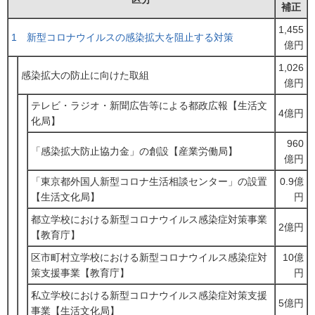
補正
1,455
1 新型コロナウイルスの感染拡大を阻止する対策
億円
1,026
感染拡大の防止に向けた取組
億円
テレビ・ラジオ・新聞広告等による都政広報【生活文
4億円
化局】
960
「感染拡大防止協力金」の創設【産業労働局】
億円
「東京都外国人新型コロナ生活相談センター」の設置
0.9億
【生活文化局】
円
都立学校における新型コロナウイルス感染症対策事業
2億円
【教育庁】
区市町村立学校における新型コロナウイルス感染症対
10億
策支援事業【教育庁】
円
私立学校における新型コロナウイルス感染症対策支援
5億円
事業【生活文化局】