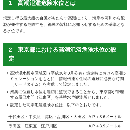
1 高潮氾濫危険水位とは
想定し得る最大級の台風がもたらす高潮により、海岸や河川から氾
濫が発生する危険性を、都民の皆様にお知らせするための基準とな
る水位です。
2 東京都における高潮氾濫危険水位の設
定
高潮浸水想定区域図（平成30年3月公表）策定時における高潮シ
ミュレーションをもとに、情報伝達や住民の避難に必要な時間
（リードタイム）を考慮して設定しました。
湾奥に位置し水位を適切に監視できることから、東京都が管理
する辰巳水門（江東区）を基準水位観測所としました。
設定した高潮氾濫危険水位は、以下のとおりです。
千代田区・中央区・港区・品川区・大田区
A.P.＋3.6メートル
墨田区・江東区・江戸川区
A.P.＋3.9メートル