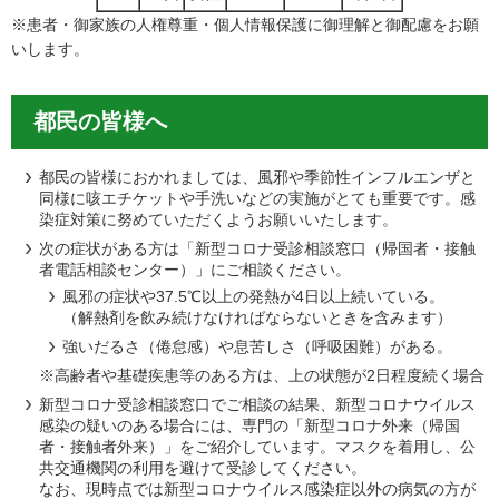
※患者・御家族の人権尊重・個人情報保護に御理解と御配慮をお願
いします。
都民の皆様へ
都民の皆様におかれましては、風邪や季節性インフルエンザと
同様に咳エチケットや手洗いなどの実施がとても重要です。感
染症対策に努めていただくようお願いいたします。
次の症状がある方は「新型コロナ受診相談窓口（帰国者・接触
者電話相談センター）」にご相談ください。
風邪の症状や37.5℃以上の発熱が4日以上続いている。
（解熱剤を飲み続けなければならないときを含みます）
強いだるさ（倦怠感）や息苦しさ（呼吸困難）がある。
※高齢者や基礎疾患等のある方は、上の状態が2日程度続く場合
新型コロナ受診相談窓口でご相談の結果、新型コロナウイルス
感染の疑いのある場合には、専門の「新型コロナ外来（帰国
者・接触者外来）」をご紹介しています。マスクを着用し、公
共交通機関の利用を避けて受診してください。
なお、現時点では新型コロナウイルス感染症以外の病気の方が