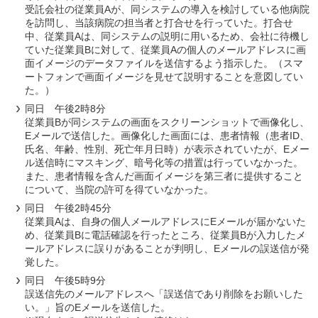
受託会社の従業員Aが、同システムの導入を検討している他病院
を訪問し、当該病院の担当者と打合せを行っていた。打合せ
中、従業員Aは、同システムの説明に用いるため、会社に待機し
ていた従業員Bに対して、従業員Aの個人のメールアドレスに画
面イメージのデータファイルを送信するよう指示した。（スマ
ートフォンで画面イメージを見せて説明することを意図してい
た。）
同日 午後2時8分
従業員Bが同システムの画面をスクリーンショットで画像化し、
Eメールで送信した。画像化した画面には、患者情報（患者ID、
氏名、年齢、性別、死亡年月日時）が表示されていたが、Eメー
ル送信時にマスキング、暗号化等の措置は行っていなかった。
また、患者情報を含んだ画面イメージを第三者に提供すること
について、当院の許可を得ていなかった。
同日 午後2時45分
従業員Aは、自身の個人メールアドレスにEメールが届かないた
め、従業員Bに電話確認を行ったところ、従業員Bが入力したメ
ールアドレスに誤りがあることが判明し、Eメールの誤送信が発
覚した。
同日 午後5時9分
誤送信先のメールアドレスへ「誤送信であり削除をお願いした
い。」旨のEメールを送信した。