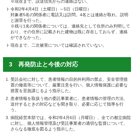
※現在まで、誤送信先からの連絡はない。
令和2年4月4日（土曜日）～5日（日曜日）
対象者5名の関係者に電話又は訪問。4名とは連絡が取れ、説明
と謝罪を行った。
※残り1名の関係者については、連絡先として住所のみ判明して
おり、その住所に記載された建物は既に存在しておらず、連絡
ができなかった。
現在まで、二次被害については確認されていない。
3 再発防止と今後の対応
受託会社に対して、患者情報の目的外利用の禁止、安全管理措
置の徹底等について、厳重注意を行い、個人情報保護に必要な
措置を至急講じるよう指示した。
患者情報を取扱う他の委託事業者に、患者情報の管理の方法、
送付するときの対応などを聞き取り、必要に応じて指導を行
う。
病院経営本部では、令和2年4月6日（月曜日）、全ての都立病院
に対し、個人情報管理及び受託事業者の適切な監督について、
さらなる徹底を図るよう指示した。