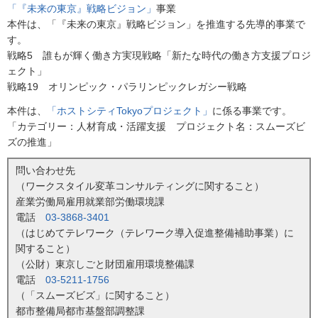
「『未来の東京』戦略ビジョン」
事業
本件は、「『未来の東京』戦略ビジョン」を推進する先導的事業で
す。
戦略5 誰もが輝く働き方実現戦略「新たな時代の働き方支援プロジ
ェクト」
戦略19 オリンピック・パラリンピックレガシー戦略
本件は、
「ホストシティTokyoプロジェクト」
に係る事業です。
「カテゴリー：人材育成・活躍支援 プロジェクト名：スムーズビ
ズの推進」
問い合わせ先
（ワークスタイル変革コンサルティングに関すること）
産業労働局雇用就業部労働環境課
電話
03-3868-3401
（はじめてテレワーク（テレワーク導入促進整備補助事業）に
関すること）
（公財）東京しごと財団雇用環境整備課
電話
03-5211-1756
（「スムーズビズ」に関すること）
都市整備局都市基盤部調整課