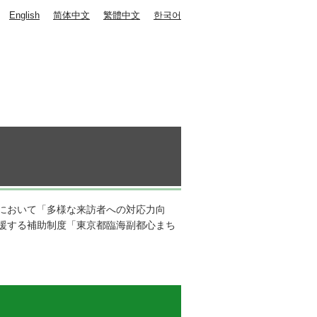
English
简体中文
繁體中文
한국어
において「多様な来訪者への対応力向
援する補助制度「東京都臨海副都心まち