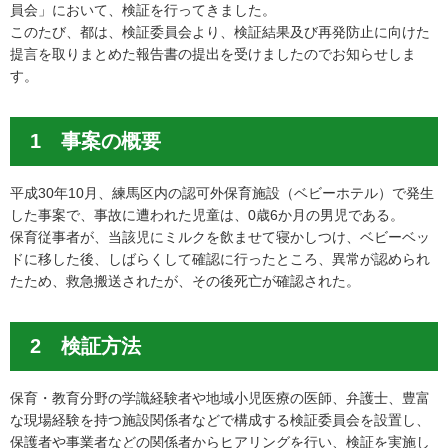
員会」において、検証を行ってきました。
このたび、都は、検証委員会より、検証結果及び再発防止に向けた
提言を取りまとめた報告書の提出を受けましたのでお知らせしま
す。
1 事案の概要
平成30年10月、練馬区内の認可外保育施設（ベビーホテル）で発生
した事案で、事故に遭われた児童は、0歳6か月の男児である。
保育従事者が、当該児にミルクを飲ませて寝かしつけ、ベビーベッ
ドに移した後、しばらくして確認に行ったところ、異常が認められ
たため、救急搬送されたが、その後死亡が確認された。
2 検証方法
保育・教育分野の学識経験者や地域小児医療の医師、弁護士、豊富
な現場経験を持つ施設関係者などで構成する検証委員会を設置し、
保護者や事業者などの関係者からヒアリングを行い、検証を実施し