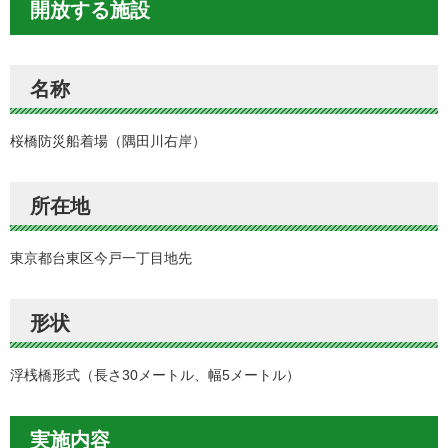
開放する施設
名称
桜橋防災船着場（隅田川右岸）
所在地
東京都台東区今戸一丁目地先
形状
浮桟橋形式（長さ30メートル、幅5メートル）
実施内容