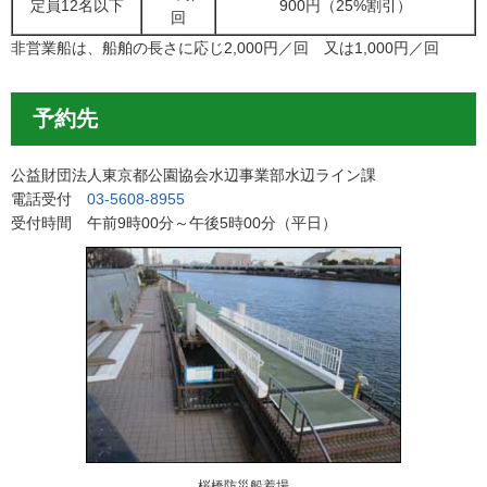
定員12名以下
900円（25%割引）
回
非営業船は、船舶の長さに応じ2,000円／回 又は1,000円／回
予約先
公益財団法人東京都公園協会水辺事業部水辺ライン課
電話受付
03-5608-8955
受付時間 午前9時00分～午後5時00分（平日）
桜橋防災船着場