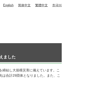
English
简体中文
繁體中文
한국어
えました
を締結し大規模災害に備えています。こ
先は合計29団体となりました。また、こ