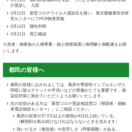
介受診し、入院
3月12日 新型コロナウイルス感染症を疑い、東京都健康安全研
究センターにてPCR検査実施
3月13日 陽性判明
3月21日 死亡確認
※患者・御家族の人権尊重・個人情報保護に御理解と御配慮をお願
いします。
都民の皆様へ
都民の皆様におかれましては、風邪や季節性インフルエンザと
同様に咳エチケットや手洗いなどの実施がとても重要です。感
染症対策に努めていただくようお願いいたします。
次の症状がある方は「新型コロナ受診相談窓口（帰国者・接触
者電話相談センター）」にご相談ください。
風邪の症状や37.5℃以上の発熱が4日以上続いている。
（解熱剤を飲み続けなければならないときを含みます）
強いだるさ（倦怠感）や息苦しさ（呼吸困難）がある。