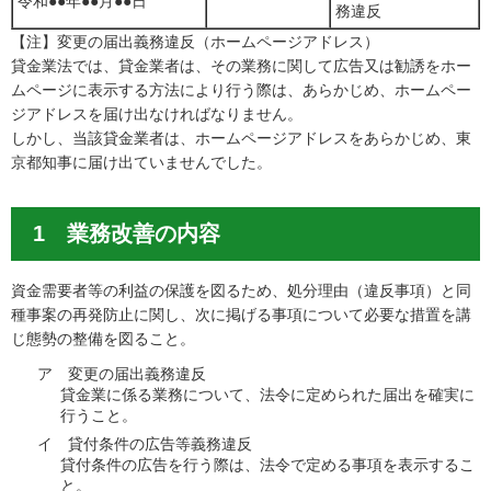
令和●●年●●月●●日
務違反
【注】変更の届出義務違反（ホームページアドレス）
貸金業法では、貸金業者は、その業務に関して広告又は勧誘をホー
ムページに表示する方法により行う際は、あらかじめ、ホームペー
ジアドレスを届け出なければなりません。
しかし、当該貸金業者は、ホームページアドレスをあらかじめ、東
京都知事に届け出ていませんでした。
1 業務改善の内容
資金需要者等の利益の保護を図るため、処分理由（違反事項）と同
種事案の再発防止に関し、次に掲げる事項について必要な措置を講
じ態勢の整備を図ること。
ア 変更の届出義務違反
貸金業に係る業務について、法令に定められた届出を確実に
行うこと。
イ 貸付条件の広告等義務違反
貸付条件の広告を行う際は、法令で定める事項を表示するこ
と。