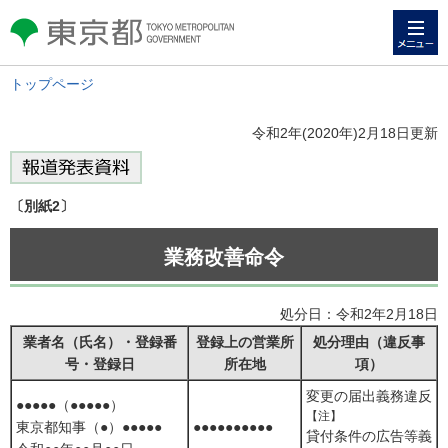
メニュー
東京都 TOKYO METROPOLITAN
GOVERNMENT
トップページ
令和2年(2020年)2月18日更新
〔別紙2〕
業務改善命令
処分日：令和2年2月18日
業者名（氏名）・登録番
登録上の営業所
処分理由（違反事
号・登録日
所在地
項）
変更の届出義務違反
●●●●●（●●●●●）
【注】
東京都知事（●）●●●●●
●●●●●●●●●●
貸付条件の広告等義