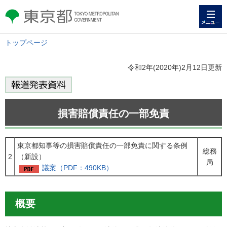
メニュー
東京都 TOKYO METROPOLITAN
GOVERNMENT
トップページ
令和2年(2020年)2月12日更新
損害賠償責任の一部免責
東京都知事等の損害賠償責任の一部免責に関する条例
総務
2
（新設）
局
議案（PDF：490KB）
概要