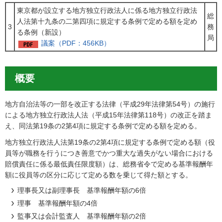
東京都が設立する地方独立行政法人に係る地方独立行政法
総
人法第十九条の二第四項に規定する条例で定める額を定め
3
務
る条例（新設）
局
議案（PDF：456KB）
概要
地方自治法等の一部を改正する法律（平成29年法律第54号）の施行
による地方独立行政法人法（平成15年法律第118号）の改正を踏ま
え、同法第19条の2第4項に規定する条例で定める額を定める。
地方独立行政法人法第19条の2第4項に規定する条例で定める額（役
員等が職務を行うにつき善意でかつ重大な過失がない場合における
賠償責任に係る最低責任限度額）は、総務省令で定める基準報酬年
額に役員等の区分に応じて定める数を乗じて得た額とする。
理事長又は副理事長 基準報酬年額の6倍
理事 基準報酬年額の4倍
監事又は会計監査人 基準報酬年額の2倍