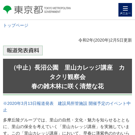
メニュー
東京都 TOKYO METROPOLITAN
GOVERNMENT
トップページ
令和2年(2020年)2月5日更新
（中止）長沼公園 里山カレッジ講座 カ
タクリ観察会
春の雑木林に咲く清楚な花
※2020年3月13日報道発表 建設局所管施設 開催予定のイベント中
止
多摩丘陵グループでは、里山の自然・文化・魅力を知らせるととも
に、里山の保全を考えていく「里山カレッジ講座」を実施していま
す。この「里山カレッジ講座」において、早春に薄紫色のかわいら