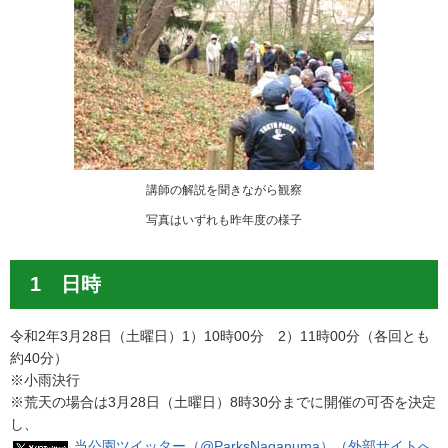
講師の解説を聞きながら観察
写真はいずれも昨年度の様子
1 日時
令和2年3月28日（土曜日）1）10時00分 2）11時00分（各回とも
約40分）
※小雨決行
※荒天の場合は3月28日（土曜日）8時30分までに開催の可否を決定
し、
当公園ツイッター（@ParksNaganuma）（外部サイトへ