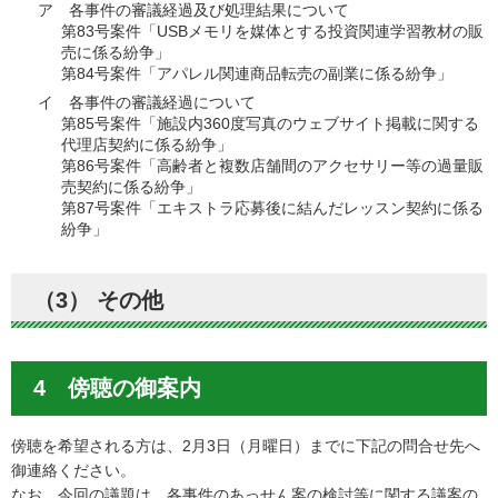
ア 各事件の審議経過及び処理結果について
第83号案件「USBメモリを媒体とする投資関連学習教材の販
売に係る紛争」
第84号案件「アパレル関連商品転売の副業に係る紛争」
イ 各事件の審議経過について
第85号案件「施設内360度写真のウェブサイト掲載に関する
代理店契約に係る紛争」
第86号案件「高齢者と複数店舗間のアクセサリー等の過量販
売契約に係る紛争」
第87号案件「エキストラ応募後に結んだレッスン契約に係る
紛争」
（3） その他
4 傍聴の御案内
傍聴を希望される方は、2月3日（月曜日）までに下記の問合せ先へ
御連絡ください。
なお、今回の議題は、各事件のあっせん案の検討等に関する議案の