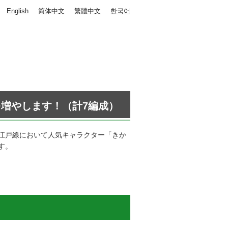
English
简体中文
繁體中文
한국어
増やします！（計7編成）
江戸線において人気キャラクター「きか
す。