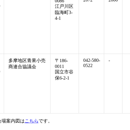
0086
0
江戸川区
臨海町3-
4-1
042-580-
-
多摩地区青果小売
〒186-
0522
0011
商連合協議会
0
国立市谷
保6-2-1
会場案内図は
こちら
です。