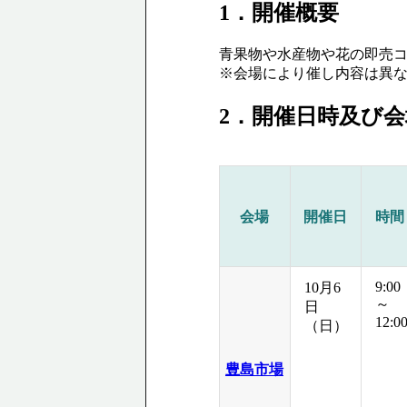
1．開催概要
青果物や水産物や花の即売
※会場により催し内容は異
2．開催日時及び会
会場
開催日
時間
9:00
10月6
～
日
12:0
（日）
豊島市場