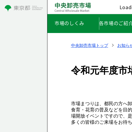
Loadi
市場のしくみ
各市場のご紹
中央卸売市場トップ
お知ら
令和元年度市
市場まつりは、都民の方へ
食育・花育の普及などを目的
場開放イベントですので、
多くの皆様のご来場をお待