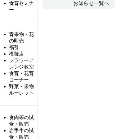
食育セミナ
お知らせ一覧へ
ー
青果物・花
の即売
福引
模擬店
フラワーア
レンジ教室
食育・花育
コーナー
野菜・果物
ルーレット
食肉等の試
食・販売
岩手牛の試
食・販売