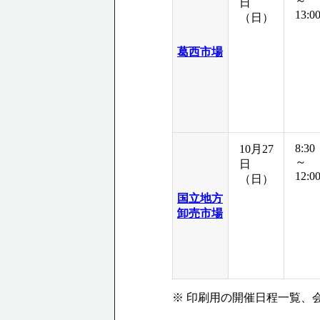
～
日
13:0
（日）
葛西市場
8:30
10月27
～
日
12:0
（日）
国立地方
卸売市場
※ 印刷用の開催日程一覧、