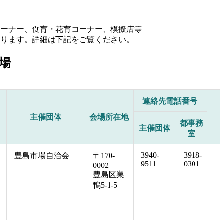
コーナー、食育・花育コーナー、模擬店等
なります。詳細は下記をご覧ください。
場
連絡先電話番号
主催団体
会場所在地
都事務
主催団体
室
3940-
3918-
豊島市場自治会
〒170-
9511
0301
0002
0
豊島区巣
鴨5-1-5