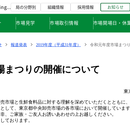
ng...
局の分野別
組織情報
採用情報
お知らせ
介
市場見学
市場取引情報
市場開場日・休
せ
報道発表
2019年度（平成31年度）
令和元年度市場まつり
場まつりの開催について
東
卸売市場と生鮮食料品に対する理解を深めていただくとともに
として、東京都中央卸売市場の各市場において開催しています
是非、ご家族・ご友人お誘いあわせの上お越しください。
ちしております。