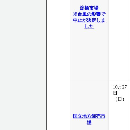
淀橋市場
※台風の影響で
中止が決定しま
した
10月27
日
（日）
国立地方卸売市
場