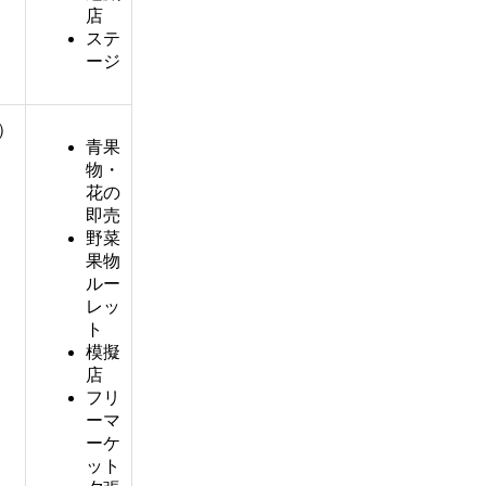
店
ステ
ージ
8）
青果
物・
花の
即売
野菜
果物
ルー
レッ
ト
模擬
店
フリ
ーマ
ーケ
ット