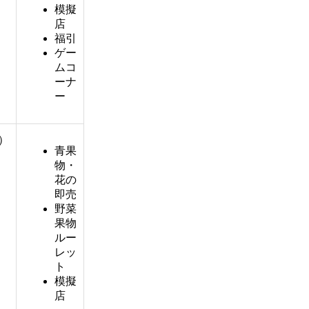
模擬
店
福引
ゲー
ムコ
ーナ
ー
7）
青果
物・
花の
即売
野菜
果物
ルー
レッ
ト
模擬
店