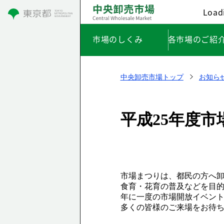
Loadi
市場のしくみ
各市場のご紹
中央卸売市場トップ
お知ら
平成25年度
市場まつりは、都民の方へ
食育・花育の普及などを目
年に一度の市場開放イベン
多くの皆様のご来場をお待