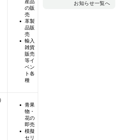
産品
お知らせ一覧へ
の販
売
革製
品販
売
輸入
雑貨
販売
等イ
ベン
ト各
種
7）
青果
物・
花の
即売
模擬
セリ