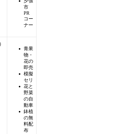
夕張
市
PR
コー
ナー
8）
青果
物・
花の
即売
模擬
セリ
花と
野菜
の自
動車
鉢植
の無
料配
布