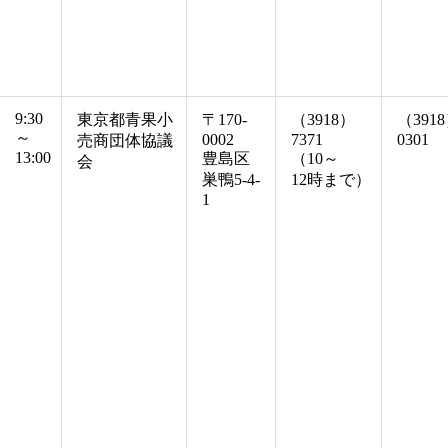
9:30
東京都青果小
〒170-
（3918）
（391
～
0002
7371
0301
売商団体協議
13:00
豊島区
（10～
会
巣鴨5-4-
12時まで）
1