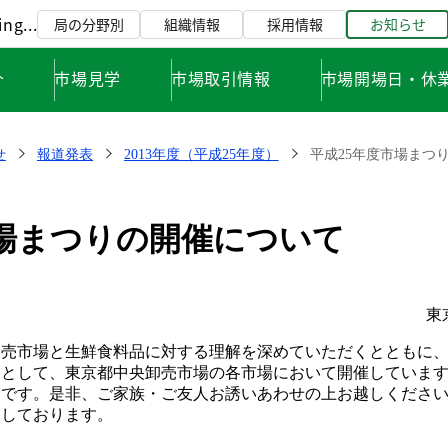
ng...
局の分野別
組織情報
採用情報
お知らせ
介
市場見学
市場取引情報
市場開場日・休
せ
報道発表
2013年度（平成25年度）
平成25年度市場まつ
市場まつりの開催について
東
卸売市場と生鮮食料品に対する理解を深めていただくとともに
的として、東京都中央卸売市場の各市場において開催していま
トです。是非、ご家族・ご友人お誘いあわせの上お越しくださ
ちしております。