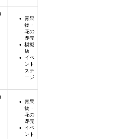
8）
青果
物・
花の
即売
模擬
店
イベ
ント
ステ
ージ
3）
青果
物・
花の
即売
イベ
ント