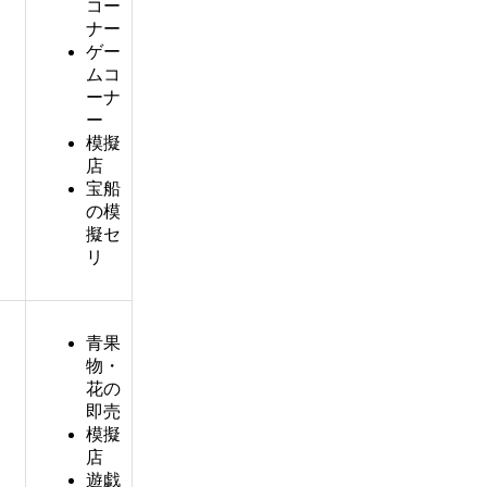
コー
ナー
ゲー
ムコ
ーナ
ー
模擬
店
宝船
の模
擬セ
リ
青果
物・
花の
即売
模擬
店
遊戯