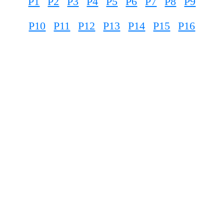
P1
P2
P3
P4
P5
P6
P7
P8
P9
P10
P11
P12
P13
P14
P15
P16